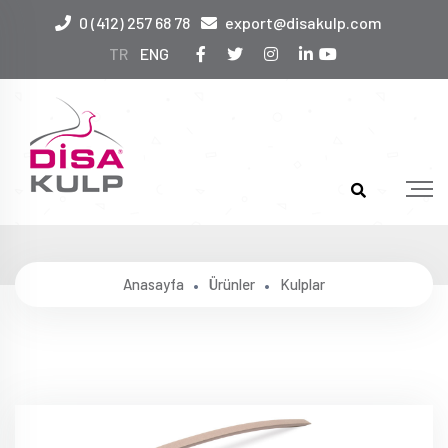
0 (412) 257 68 78
export@disakulp.com
TR
ENG
1221
Anasayfa
Ürünler
Kulplar