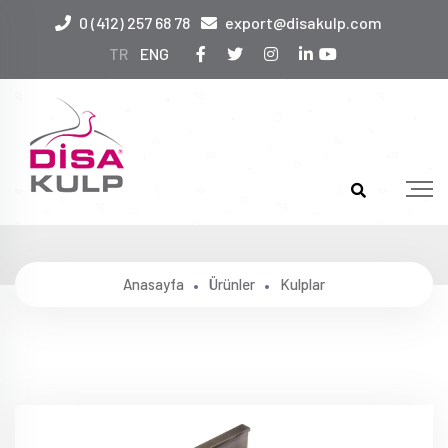
0 (412) 257 68 78
export@disakulp.com
TR
ENG
1680
Anasayfa
Ürünler
Kulplar